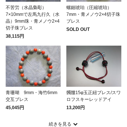
とで中止となりました。次回は2021年3月10日（水）～
不苦労（水晶梟彫）
螺鈿琥珀（圧縮琥珀）
11日（木）です。
7×10mmで左馬九行久（水
7mm・青メノウ2×4切子珠
晶）9mm珠・青メノウ2×4
ブレス
「LEON4月号」㈱主婦と生活社様に掲載いただきまし
た。P176京都タレコミ情報ギフト部門
切子珠ブレス
SOLD OUT
38,115円
青珊瑚 9mm・海竹6mm
髑髏15φ玉正紐ブレス/スワ
交互ブレス
ロフスキーレッドアイ
45,045円
13,200円
続きを見る