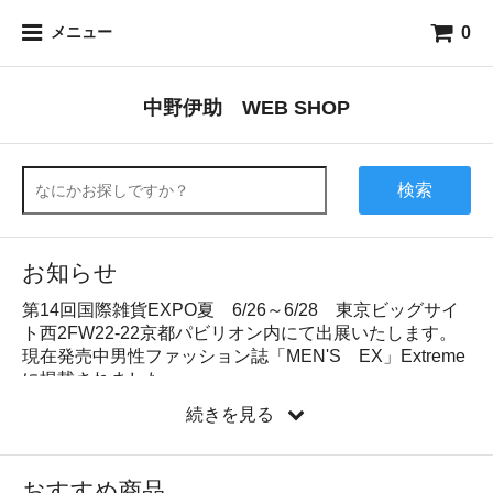
0
メニュー
中野伊助 WEB SHOP
検索
お知らせ
第14回国際雑貨EXPO夏 6/26～6/28 東京ビッグサイ
ト西2FW22-22京都パビリオン内にて出展いたします。
現在発売中男性ファッション誌「MEN'S EX」Extreme
に掲載されました
第87回東京インターナショナルギフトショー春2019
続きを見る
2/12～2/15
東京ビッグサイト 東6ホール T50-28
あたらしきものKyotoNextブースにて出展いたしまし
おすすめ商品