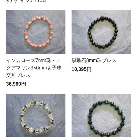
た。
https://www.giftshow.co.jp/tigs/87tigs/
多数のご来場有難うございました。
クラウドファンディング実施中
「ねこのわ」を発表いたします
https://www.makuake.com/project/nekonowa
東京インターナショナルギフトショーTHE7TH
LIFE&DESIGN
2020 2/5～2/7 あたらしきもの京都NEXT 会場：東
インカローズ7mm珠・ア
黒曜石8mm珠ブレス
京ビッグサイト青海会場 にて出展いたしました。
クアマリン3×6mm切子珠
10,395円
交互ブレス
第二回京都インターナショナルギフトショー 京都知恵
36,960円
産業フェア2020 3/11～3/12 出展予定でしたが、コロ
ナウイルスの影響により延期となりました。現時点で4
月下旬開催予定ですが、決まり次第改めて告知させてい
ただきます。招待状を送付させていただきました皆様方
にはご迷惑をおかけしますが世界的な懸念のためお含み
おきいただきますようお願いいたします。
※お知らせ 延期となっていました第二回京都ギフトシ
ョー開催ですが新型コロナウィルスの終息が見えないこ