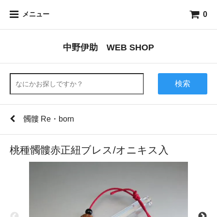
0
メニュー
中野伊助 WEB SHOP
検索
髑髏 Re・born
桃種髑髏赤正紐ブレス/オニキス入