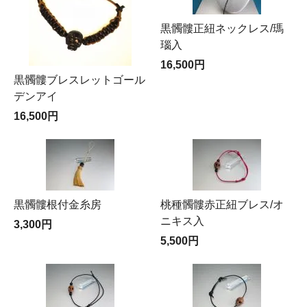
黒髑髏正紐ネックレス/瑪
瑙入
16,500円
黒髑髏ブレスレットゴール
デンアイ
16,500円
黒髑髏根付金糸房
桃種髑髏赤正紐ブレス/オ
ニキス入
3,300円
5,500円