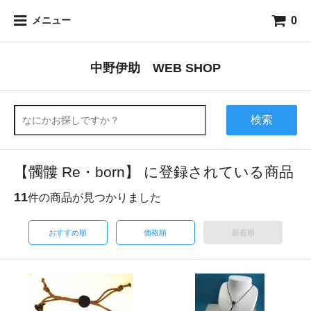
0
メニュー
中野伊助 WEB SHOP
検索
【髑髏 Re・born】 に登録されている商品
11
件の商品が見つかりました
おすすめ順
価格順
新着順