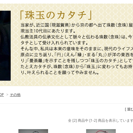
OP
>
その他
[ 並
全 [2] 商品中 [1-2] 商品を表示していま