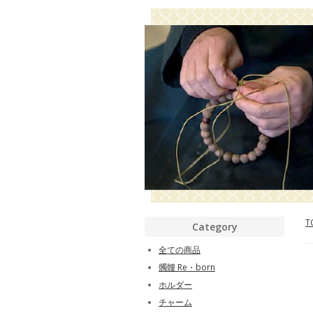
T
Category
全ての商品
髑髏 Re・born
ホルダー
チャーム