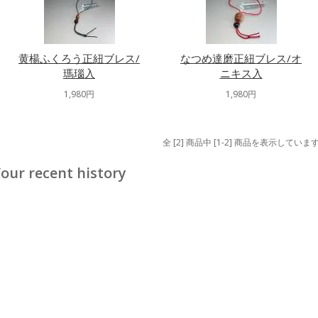
黄楊ふくろう正紐ブレス/
なつめ達磨正紐ブレス/オ
瑪瑙入
ニキス入
1,980円
1,980円
全 [2] 商品中 [1-2] 商品を表示していま
our recent history