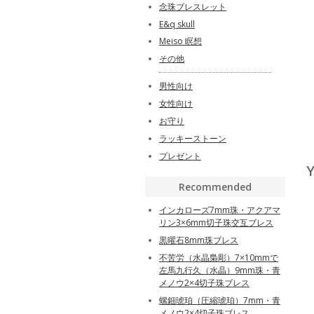
念珠ブレスレット
E&q skull
Meiso 瞑想
その他
男性向け
女性向け
お守り
ラッキーストーン
プレゼント
Y
Recommended
インカローズ7mm珠・アクアマ
リン3×6mm切子珠交互ブレス
黒曜石8mm珠ブレス
不苦労（水晶梟彫）7×10mmで
左馬九行久（水晶）9mm珠・青
メノウ2×4切子珠ブレス
螺鈿琥珀（圧縮琥珀）7mm・青
メノウ2×4切子珠ブレス