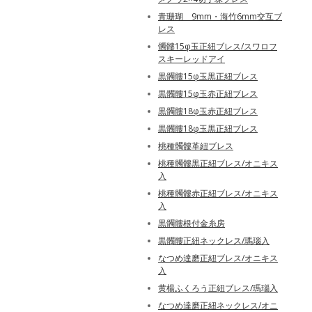
青珊瑚 9mm・海竹6mm交互ブ
レス
髑髏15φ玉正紐ブレス/スワロフ
スキーレッドアイ
黒髑髏15φ玉黒正紐ブレス
黒髑髏15φ玉赤正紐ブレス
黒髑髏18φ玉赤正紐ブレス
黒髑髏18φ玉黒正紐ブレス
桃種髑髏革紐ブレス
桃種髑髏黒正紐ブレス/オニキス
入
桃種髑髏赤正紐ブレス/オニキス
入
黒髑髏根付金糸房
黒髑髏正紐ネックレス/瑪瑙入
なつめ達磨正紐ブレス/オニキス
入
黄楊ふくろう正紐ブレス/瑪瑙入
なつめ達磨正紐ネックレス/オニ