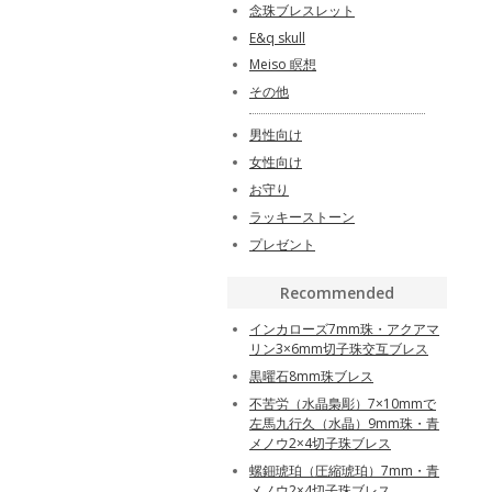
念珠ブレスレット
E&q skull
Meiso 瞑想
その他
男性向け
女性向け
お守り
ラッキーストーン
プレゼント
Recommended
インカローズ7mm珠・アクアマ
リン3×6mm切子珠交互ブレス
黒曜石8mm珠ブレス
不苦労（水晶梟彫）7×10mmで
左馬九行久（水晶）9mm珠・青
メノウ2×4切子珠ブレス
螺鈿琥珀（圧縮琥珀）7mm・青
メノウ2×4切子珠ブレス