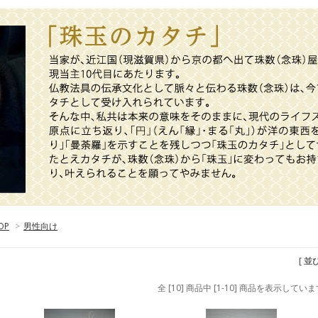
OP
>
男性向け
[ 並
全 [10] 商品中 [1-10] 商品を表示してい