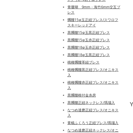
青珊瑚 9mm・海竹6mm交互ブ
レス
髑髏15φ玉正紐ブレス/スワロフ
スキーレッドアイ
黒髑髏15φ玉黒正紐ブレス
黒髑髏15φ玉赤正紐ブレス
黒髑髏18φ玉赤正紐ブレス
黒髑髏18φ玉黒正紐ブレス
桃種髑髏革紐ブレス
桃種髑髏黒正紐ブレス/オニキス
入
桃種髑髏赤正紐ブレス/オニキス
入
黒髑髏根付金糸房
黒髑髏正紐ネックレス/瑪瑙入
Y
なつめ達磨正紐ブレス/オニキス
入
黄楊ふくろう正紐ブレス/瑪瑙入
なつめ達磨正紐ネックレス/オニ