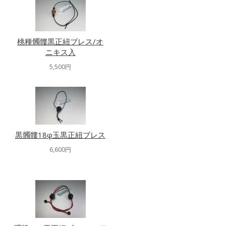
桃種髑髏黒正紐ブレス/オ
ニキス入
5,500円
黒髑髏18φ玉黒正紐ブレス
6,600円