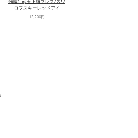
髑髏15φ玉正紐ブレス/スワ
ロフスキーレッドアイ
13,200円
ます