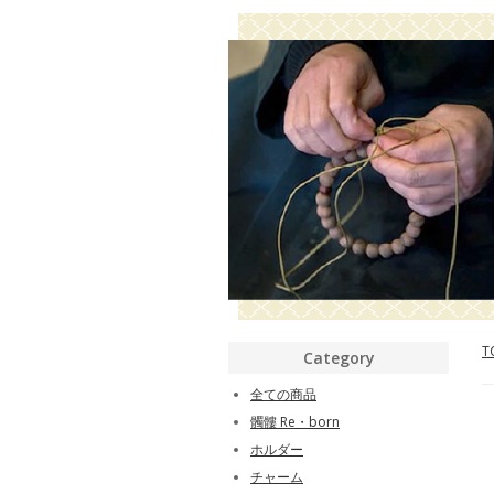
T
Category
全ての商品
髑髏 Re・born
ホルダー
チャーム