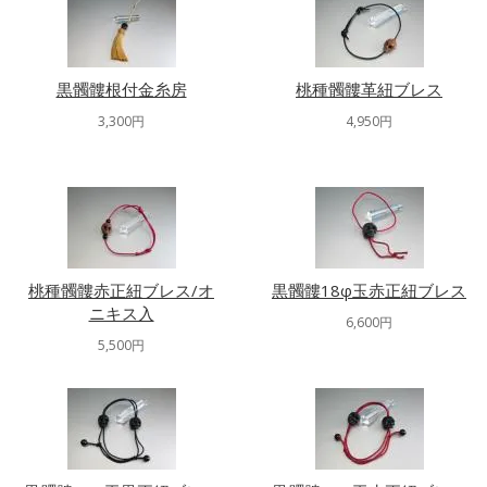
黒髑髏根付金糸房
桃種髑髏革紐ブレス
3,300円
4,950円
桃種髑髏赤正紐ブレス/オ
黒髑髏18φ玉赤正紐ブレス
ニキス入
6,600円
5,500円