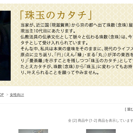
OP
>
女性向け
[ 並
全 [2] 商品中 [1-2] 商品を表示していま