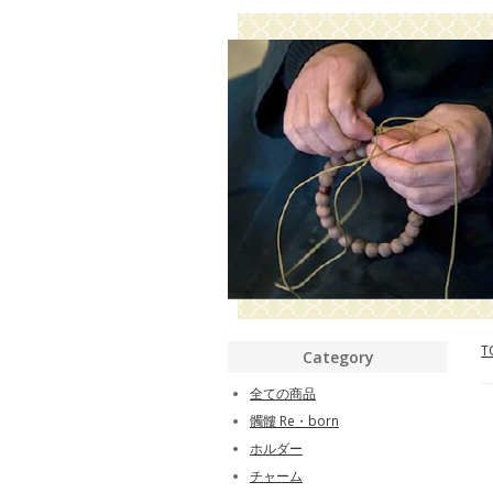
T
Category
全ての商品
髑髏 Re・born
ホルダー
チャーム