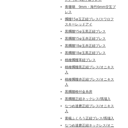
青珊瑚 9mm・海竹6mm交互ブ
レス
髑髏15φ玉正紐ブレス/スワロフ
スキーレッドアイ
黒髑髏15φ玉黒正紐ブレス
黒髑髏15φ玉赤正紐ブレス
黒髑髏18φ玉赤正紐ブレス
黒髑髏18φ玉黒正紐ブレス
桃種髑髏革紐ブレス
桃種髑髏黒正紐ブレス/オニキス
入
桃種髑髏赤正紐ブレス/オニキス
入
黒髑髏根付金糸房
黒髑髏正紐ネックレス/瑪瑙入
なつめ達磨正紐ブレス/オニキス
入
黄楊ふくろう正紐ブレス/瑪瑙入
なつめ達磨正紐ネックレス/オニ