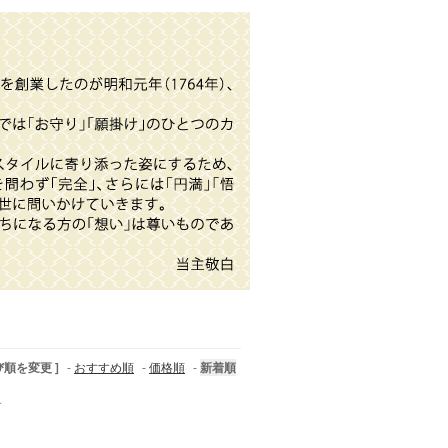
び順を変更 ]
-
おすすめ順
-
価格順
-
新着順
す