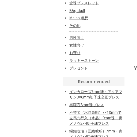
念珠ブレスレット
E&q skull
Meiso 瞑想
その他
男性向け
女性向け
お守り
ラッキーストーン
Y
プレゼント
Recommended
インカローズ7mm珠・アクアマ
リン3×6mm切子珠交互ブレス
黒曜石8mm珠ブレス
不苦労（水晶梟彫）7×10mmで
左馬九行久（水晶）9mm珠・青
メノウ2×4切子珠ブレス
螺鈿琥珀（圧縮琥珀）7mm・青
メノウ2×4切子珠ブレス