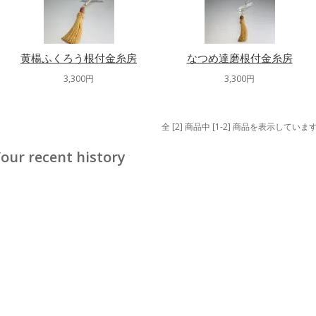
黄楊ふくろう根付金糸房
なつめ達磨根付金糸房
3,300円
3,300円
全 [2] 商品中 [1-2] 商品を表示していま
our recent history