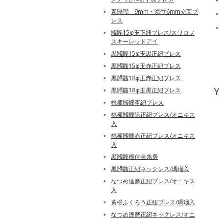
青珊瑚 9mm・海竹6mm交互ブ
レス
髑髏15φ玉正紐ブレス/スワロフ
スキーレッドアイ
黒髑髏15φ玉黒正紐ブレス
黒髑髏15φ玉赤正紐ブレス
黒髑髏18φ玉赤正紐ブレス
Y
黒髑髏18φ玉黒正紐ブレス
桃種髑髏革紐ブレス
桃種髑髏黒正紐ブレス/オニキス
入
桃種髑髏赤正紐ブレス/オニキス
入
黒髑髏根付金糸房
黒髑髏正紐ネックレス/瑪瑙入
なつめ達磨正紐ブレス/オニキス
入
黄楊ふくろう正紐ブレス/瑪瑙入
なつめ達磨正紐ネックレス/オニ