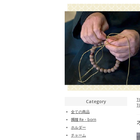
T
Category
T
全ての商品
髑髏 Re・born
ホルダー
チャーム