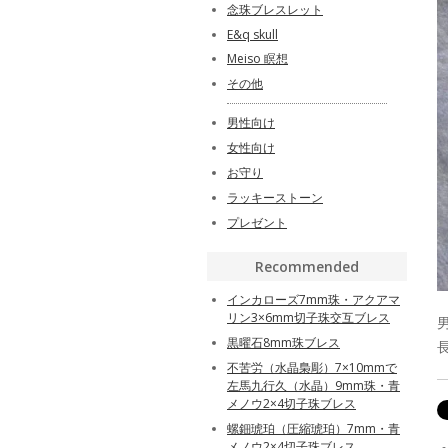
念珠ブレスレット
E&q skull
Meiso 瞑想
その他
男性向け
女性向け
お守り
ラッキーストーン
プレゼント
Recommended
インカローズ7mm珠・アクアマ
リン3×6mm切子珠交互ブレス
黒曜石8mm珠ブレス
不苦労（水晶梟彫）7×10mmで
左馬九行久（水晶）9mm珠・青
メノウ2×4切子珠ブレス
螺鈿琥珀（圧縮琥珀）7mm・青
メノウ2×4切子珠ブレス