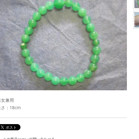
男女兼用
長さ：18cm